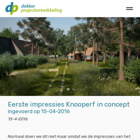
Privacy
Contact
Home
Bellen
E-mail
Locatie
Zo
●
●
Eerste impressies Knooperf in concept
ingevoerd op 15-04-2016
15-4-2016
Normaal doen we dit niet maar omdat we de impressies van het