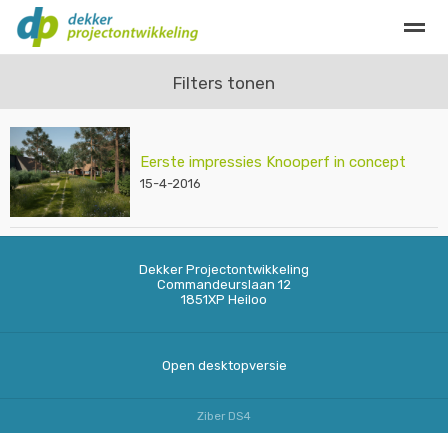
Privacy
Contact
Filters tonen
Home
Bellen
Eerste impressies Knooperf in concept
E-mail
Locatie
Zo
15-4-2016
Dekker Projectontwikkeling
Commandeurslaan 12
1851XP
Heiloo
Open desktopversie
Ziber DS4