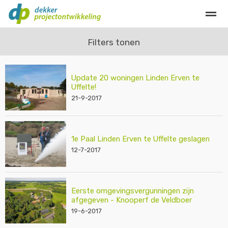
Privacy
Contact
Filters tonen
Update 20 woningen Linden Erven te
Home
Bellen
E-mail
Locatie
Zo
Uffelte!
21-9-2017
1e Paal Linden Erven te Uffelte geslagen
12-7-2017
Eerste omgevingsvergunningen zijn
afgegeven - Knooperf de Veldboer
19-6-2017