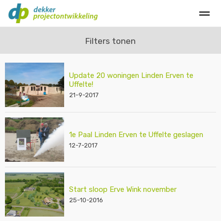
Privacy
Contact
Filters tonen
Update 20 woningen Linden Erven te
Home
Bellen
E-mail
Locatie
Zo
Uffelte!
21-9-2017
1e Paal Linden Erven te Uffelte geslagen
12-7-2017
Start sloop Erve Wink november
25-10-2016