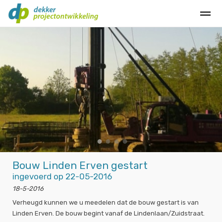
Privacy
Contact
Home
Bellen
E-mail
Locatie
Zo
●
●
●
●
Bouw Linden Erven gestart
ingevoerd op 22-05-2016
18-5-2016
Verheugd kunnen we u meedelen dat de bouw gestart is van
Linden Erven. De bouw begint vanaf de Lindenlaan/Zuidstraat.