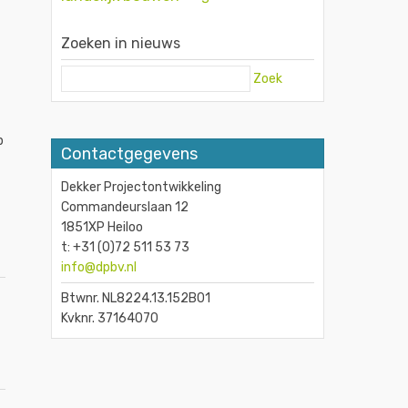
Zoeken in nieuws
Zoek
p
Contactgegevens
Dekker Projectontwikkeling
Commandeurslaan 12
1851XP Heiloo
t: +31 (0)72 511 53 73
info@dpbv.nl
Btwnr. NL8224.13.152B01
Kvknr. 37164070