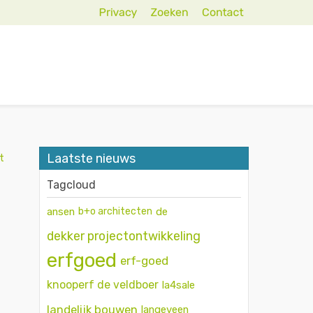
Laatste nieuws
t
Tagcloud
ansen
b+o architecten
de
dekker projectontwikkeling
erfgoed
erf-goed
knooperf de veldboer
la4sale
landelijk bouwen
langeveen