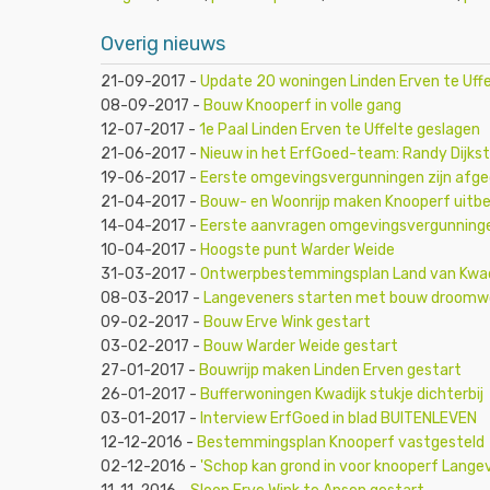
Overig nieuws
21-09-2017
-
Update 20 woningen Linden Erven te Uffe
08-09-2017
-
Bouw Knooperf in volle gang
12-07-2017
-
1e Paal Linden Erven te Uffelte geslagen
21-06-2017
-
Nieuw in het ErfGoed-team: Randy Dijkst
19-06-2017
-
Eerste omgevingsvergunningen zijn afge
21-04-2017
-
Bouw- en Woonrijp maken Knooperf uitb
14-04-2017
-
Eerste aanvragen omgevingsvergunninge
10-04-2017
-
Hoogste punt Warder Weide
31-03-2017
-
Ontwerpbestemmingsplan Land van Kwadi
08-03-2017
-
Langeveners starten met bouw droomw
09-02-2017
-
Bouw Erve Wink gestart
03-02-2017
-
Bouw Warder Weide gestart
27-01-2017
-
Bouwrijp maken Linden Erven gestart
26-01-2017
-
Bufferwoningen Kwadijk stukje dichterbij
03-01-2017
-
Interview ErfGoed in blad BUITENLEVEN
12-12-2016
-
Bestemmingsplan Knooperf vastgesteld
02-12-2016
-
'Schop kan grond in voor knooperf Lange