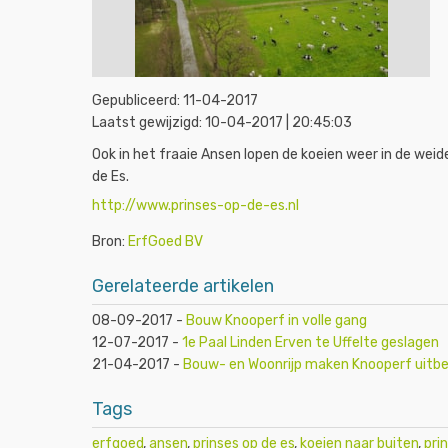
Gepubliceerd:
11-04-2017
Laatst gewijzigd:
10-04-2017 | 20:45:03
Ook in het fraaie Ansen lopen de koeien weer in de weid
de Es.
http://www.prinses-op-de-es.nl
Bron:
ErfGoed BV
Gerelateerde artikelen
08-09-2017
-
Bouw Knooperf in volle gang
12-07-2017
-
1e Paal Linden Erven te Uffelte geslagen
21-04-2017
-
Bouw- en Woonrijp maken Knooperf uitb
Tags
erfgoed
,
ansen
,
prinses op de es
,
koeien naar buiten
,
pri