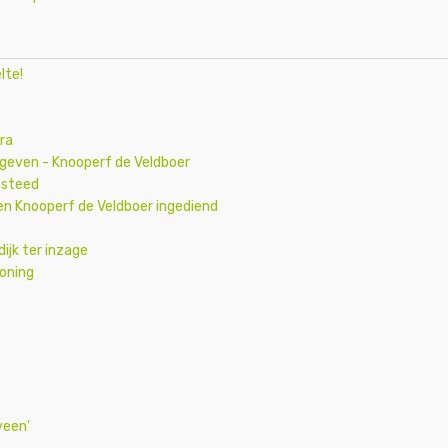
lte!
ra
geven - Knooperf de Veldboer
esteed
n Knooperf de Veldboer ingediend
jk ter inzage
oning
veen'