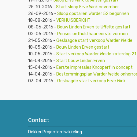
11-11-2016
-
Sloop Erve Wink te Ansen gestart
25-10-2016
-
Start sloop Erve Wink november
26-09-2016
-
Sloop opstallen Warder 52 begonnen
18-08-2016
-
VERHUISBERICHT
08-06-2016
-
Bouw Linden Erven te Uffelte gestart
02-06-2016
-
Prinses onthuld haar eerste vormen
21-05-2016
-
Geslaagde start verkoop Warder Weide
18-05-2016
-
Bouw Linden Erven gestart
10-05-2016
-
Start verkoop Warder Weide zaterdag 21
16-04-2016
-
Start bouw Linden Erven
15-04-2016
-
Eerste impressies Knooperf in concept
14-04-2016
-
Bestemmingsplan Warder Weide onherroe
03-04-2016
-
Geslaagde start verkoop Erve Wink
Contact
Dekker Projectontwikkeling