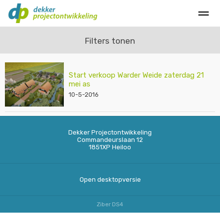
Privacy
Contact
Filters tonen
Start verkoop Warder Weide zaterdag 21
Home
Bellen
E-mail
Locatie
Zo
mei as
10-5-2016
Dekker Projectontwikkeling
Commandeurslaan 12
1851XP
Heiloo
Open desktopversie
Ziber DS4